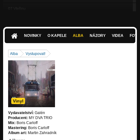
07 Vteřinu
Vystupovat!
08 Smuteční slavnost
Vystupovat!
NOVINKY
O KAPELE
ALBA
NÁZORY
VIDEA
FOTK
09 Baroko
Vystupovat!
Alba
Vystupovat!
10 Studentská
Vystupovat!
11 Plastová koleda
Vystupovat!
12 1.listopad
Vystupovat!
Vinyl
13 Ukolébavka
Vydavatelství:
Galén
Vystupovat!
Producent:
MY DVA TRIO
Mix:
Boris Carloff
Jaro
Mastering:
Boris Carloff
Nezařazeno
Album art:
Martin Zahradník