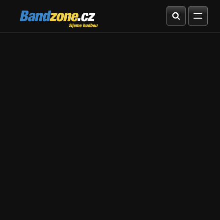
Bandzone.cz
žijeme hudbou