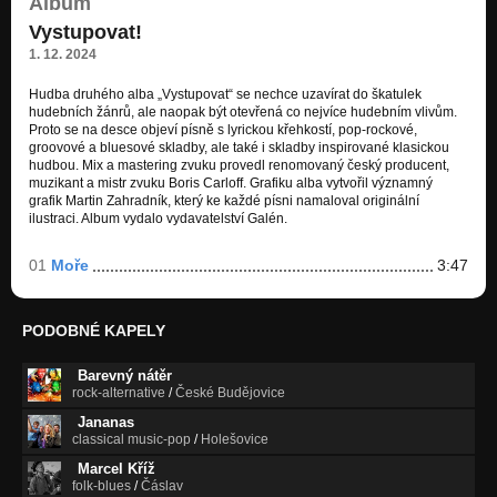
Album
Pandemie
Vystupovat!
Nezařazeno
1. 12. 2024
Pandemie
Nezařazeno
Hudba druhého alba „Vystupovat“ se nechce uzavírat do škatulek
hudebních žánrů, ale naopak být otevřená co nejvíce hudebním vlivům.
Proto se na desce objeví písně s lyrickou křehkostí, pop-rockové,
Babičky
groovové a bluesové skladby, ale také i skladby inspirované klasickou
Nezařazeno
hudbou. Mix a mastering zvuku provedl renomovaný český producent,
muzikant a mistr zvuku Boris Carloff. Grafiku alba vytvořil významný
grafik Martin Zahradník, který ke každé písni namaloval originální
ilustraci. Album vydalo vydavatelství Galén.
01
Moře
3:47
PODOBNÉ KAPELY
Barevný nátěr
rock-alternative
/
České Budějovice
Jananas
classical music-pop
/
Holešovice
Marcel Kříž
folk-blues
/
Čáslav