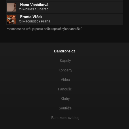
Hana Vosátková
folk-blues
/
Liberec
Franta Vlček
folk-acoustic
/
Praha
Podobnost se určuje podle počtu společných fanoušků.
Bandzone.cz
Kapely
Koncerty
Videa
Fanoušci
Kluby
Soutěže
Bandzone.cz blog