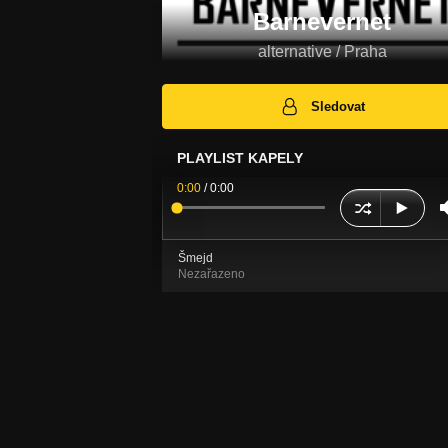
Barnevernet
alternative / Praha
Sledovat
PLAYLIST KAPELY
0:00
/
0:00
Šmejd
Nezařazeno