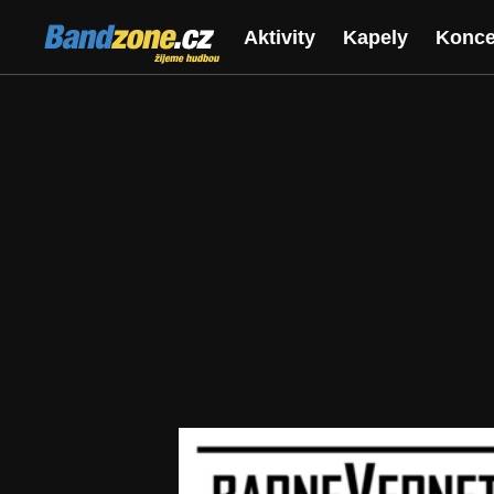
Bandzone.cz
Aktivity
Kapely
Konce
žijeme hudbou