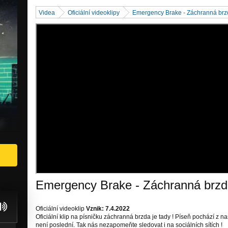
Videa
Oficiální videoklipy
Emergency Brake - Záchranná br
Emergency Brake - Záchranná brz
Oficiální videoklip
Vznik: 7.4.2022
Oficiální klip na písničku záchranná brzda je tady ! Píseň pochází 
není poslední. Tak nás nezapomeňte sledovat i na sociálních sítích !