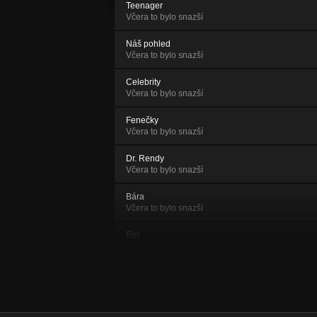
Teenager
Včera to bylo snazší
Náš pohled
Včera to bylo snazší
Celebrity
Včera to bylo snazší
Fenečky
Včera to bylo snazší
Dr. Rendy
Včera to bylo snazší
Bára
Včera to bylo snazší
Fízl
Včera to bylo snazší
Stiflerova máma
Včera to bylo snazší
Postrach ulice