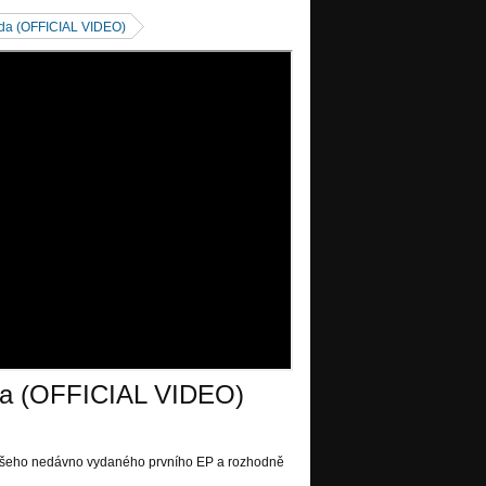
zda (OFFICIAL VIDEO)
da (OFFICIAL VIDEO)
z našeho nedávno vydaného prvního EP a rozhodně