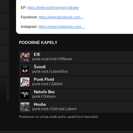
EP:
https://linktr.ee/EmergencyBrake
Facebook:
https://www.facebook.com…
Instagram:
https://www.instagram.com…
PODOBNÉ KAPELY
E!E
punk-rock'n'roll
/
Příbram
Švindl
punk-rock
/
Litoměřice
Punk Floid
punk-rock
/
Zábřeh
Nahoře Bez
punk
/
Ostrava
Houba
punk-rock
/
Ústí nad Labem
Podobnost se určuje podle počtu společných fanoušků.