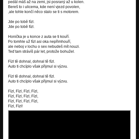
pedál máš až na zemi, jsi posraný až u kolen.
Na střední
Bereš to i ulicema, kde není vjezd povolen,
PodStav
,ale tohle končí něco stalo se ti s motorem.
Jde po tobě fízl.
Jen jednou
Jde po tobě fízl.
PodStav
Honička je u konce z auta se ti kouří.
Léto
Po tomhle už fízl asi oka nepřimhouří,
PodStav
ale neboj v lochu o sex nebudeš mít nouzi.
Teď tam strávíš pár let, protože bohužel.
Hroty
PodStav
Fízl tě dohnal, dohnal tě fízl.
Auto ti chcíplo však přijmul si výzvu.
Nečum číčo
Fízl tě dohnal, dohnal tě fízl.
Nezařazeno
Auto ti chcíplo však přijmul si výzvu.
Barevný svět
Fízl, Fízl, Fízl, Fízl,
PodStav
Fízl, Fízl, Fízl, Fízl,
Fízl, Fízl, Fízl, Fízl,
Fízl, Fízl!