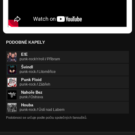
PODOBNÉ KAPELY
E!E
punk-rock'n'roll
/
Příbram
Švindl
punk-rock
/
Litoměřice
Punk Floid
punk-rock
/
Zábřeh
Nahoře Bez
punk
/
Ostrava
Houba
punk-rock
/
Ústí nad Labem
Podobnost se určuje podle počtu společných fanoušků.