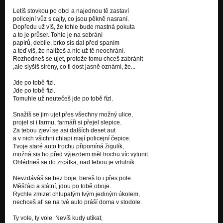
Letíš stovkou po obci a najednou tě zastaví
Burger
policejní vůz s cajty, co jsou pěkně nasraní.
PodStav
Dopředu už víš, že tohle bude mastná pokuta
a to je průser. Tohle je na sebrání
papírů, debile, brko sis dal před spaním
Chlast
a teď víš, že nalížeš a nic už tě neochrání.
PodStav
Rozhodneš se ujet, protože tomu chceš zabránit
,ale slyšíš sirény, co ti dost jasně oznámí, že...
Do posledních sil
PodStav
Jde po tobě fízl.
Jde po tobě fízl.
Štěstí zdraví
Tomuhle už neutečeš jde po tobě fízl.
PodStav
Snažíš se jim ujet přes všechny možný ulice,
projel si i farmu, farmáři si přejel slepice.
Hazard
Za tebou zjeví se asi dalších deset aut
Vzpamatuj se...
a v nich všichni chlapi mají policejní čepice.
Tvoje staré auto trochu připomíná žigulík,
Čím méně tím více
možná sis ho před výjezdem měl trochu víc vytunit.
Vzpamatuj se...
Ohlédneš se do zrcátka, nad tebou je vrtulník.
Nevzdáváš se bez boje, bereš to i přes pole.
Vzpomínka
Měšťáci a státní, jdou po tobě oboje.
Vzpamatuj se...
Rychle zmizet chlupatým tvým jediným úkolem,
nechceš ať se na tvé auto práší doma v stodole.
Chvíle
Vzpamatuj se...
Ty vole, ty vole. Nevíš kudy utíkat,