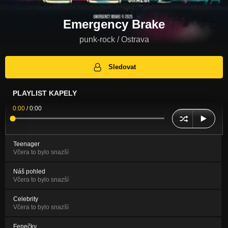
Emergency Brake
punk-rock / Ostrava
Sledovat
PLAYLIST KAPELY
0:00
/
0:00
Teenager
Včera to bylo snazší
Náš pohled
Včera to bylo snazší
Celebrity
Včera to bylo snazší
Fenečky