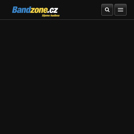
Bandzone.cz
žijeme hudbou