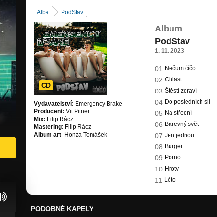
Alba
PodStav
Album
PodStav
1. 11. 2023
01
Nečum číčo
02
Chlast
CD
03
Štěstí zdraví
04
Do posledních sil
Vydavatelství:
Emergency Brake
Producent:
Vít Pitner
05
Na střední
Mix:
Filip Rácz
06
Barevný svět
Mastering:
Filip Rácz
Album art:
Honza Tomášek
07
Jen jednou
08
Burger
09
Porno
10
Hroty
11
Léto
PODOBNÉ KAPELY