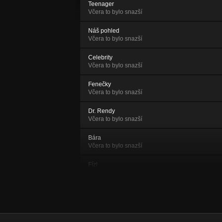
Teenager
Včera to bylo snazší
Náš pohled
Včera to bylo snazší
Celebrity
Včera to bylo snazší
Fenečky
Včera to bylo snazší
Dr. Rendy
Včera to bylo snazší
Bára
Včera to bylo snazší
Fízl
Včera to bylo snazší
Stiflerova máma
Včera to bylo snazší
Postrach ulice