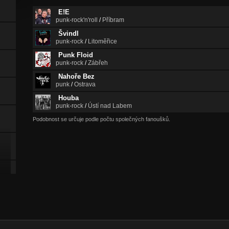
E!E
punk-rock'n'roll
/
Příbram
Švindl
punk-rock
/
Litoměřice
Punk Floid
punk-rock
/
Zábřeh
Nahoře Bez
punk
/
Ostrava
Houba
punk-rock
/
Ústí nad Labem
Podobnost se určuje podle počtu společných fanoušků.