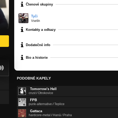
Členové skupiny
Tyči
Vsetín
Kontakty a odkazy
Dodatečné info
Bio a historie
PODOBNÉ KAPELY
Tomorrow's Hell
crust
/
Otrokovice
FPB
punk-alternative
/
Teplice
Gattaca
hardcore-metal
/
Haná / Praha