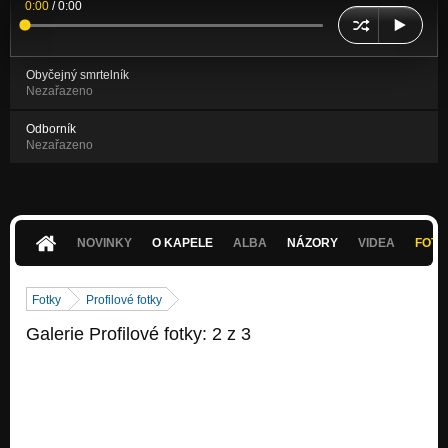
0:00
/
0:00
Obyčejný smrtelník
Nezařazeno
Odborník
Nezařazeno
NOVINKY
O KAPELE
ALBA
NÁZORY
VIDEA
FOTK
Fotky
Profilové fotky
Galerie Profilové fotky: 2 z 3