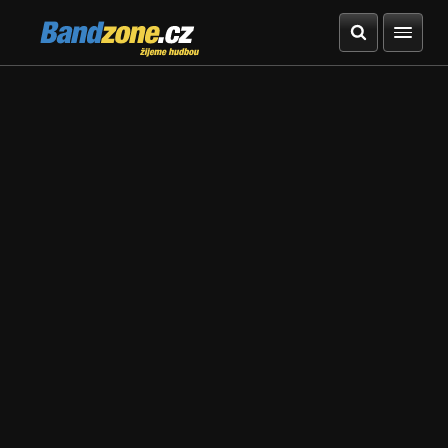
Bandzone.cz
žijeme hudbou