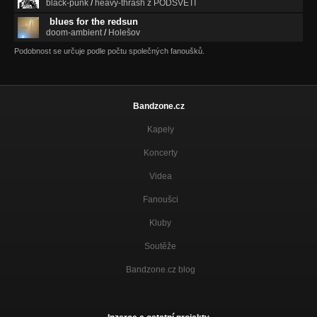
black-punk
/
heavy-thrash z PODSVĚTÍ
blues for the redsun
doom-ambient
/
Holešov
Podobnost se určuje podle počtu společných fanoušků.
Bandzone.cz
Kapely
Koncerty
Videa
Fanoušci
Kluby
Soutěže
Bandzone.cz blog