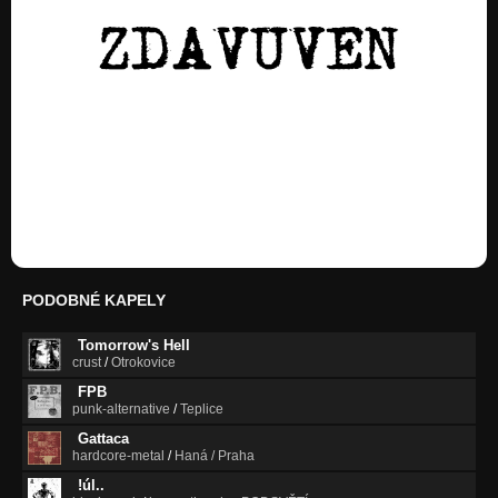
PODOBNÉ KAPELY
Tomorrow's Hell
crust
/
Otrokovice
FPB
punk-alternative
/
Teplice
Gattaca
hardcore-metal
/
Haná / Praha
!úl..