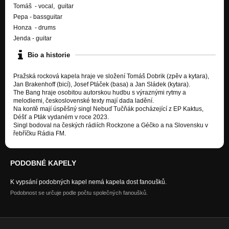
Tomáš - vocal, guitar
Pepa - bassguitar
Honza - drums
Jenda - guitar
Bio a historie
Pražská rocková kapela hraje ve složení Tomáš Dobrik (zpěv a kytara),
Jan Brakenhoff (bicí), Josef Ptáček (basa) a Jan Sládek (kytara).
The Bang hraje osobitou autorskou hudbu s výraznými rytmy a
melodiemi, československé texty mají dada ladění.
Na kontě mají úspěšný singl Nebuď Tučňák pocházející z EP Kaktus,
Déšť a Pták vydaném v roce 2023.
Singl bodoval na českých rádiích Rockzone a Géčko a na Slovensku v
řebříčku Rádia FM.
PODOBNÉ KAPELY
K vypsání podobných kapel nemá kapela dost fanoušků.
Podobnost se určuje podle počtu společných fanoušků.