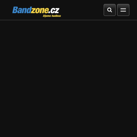
Bandzone.cz
žijeme hudbou