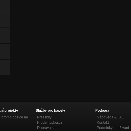
tní projekty
Služby pro kapely
Podpora
p promo pozice na
Presskity
Nápověda &
FAQ
Prodejhudbu.cz
Kontakt
Doprava kapel
Podmínky používání