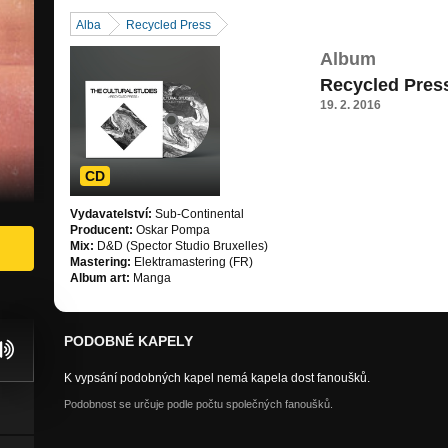
Alba
Recycled Press
Album
Recycled Pres
19. 2. 2016
CD
Vydavatelství:
Sub-Continental
Producent:
Oskar Pompa
Mix:
D&D (Spector Studio Bruxelles)
Mastering:
Elektramastering (FR)
Album art:
Manga
PODOBNÉ KAPELY
K vypsání podobných kapel nemá kapela dost fanoušků.
Podobnost se určuje podle počtu společných fanoušků.