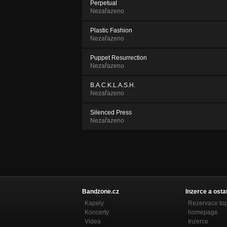
Perpetual
Nezařazeno
Plastic Fashion
Nezařazeno
Puppet Resurrection
Nezařazeno
B.A.C.K.L.A.S.H.
Nezařazeno
Silenced Press
Nezařazeno
Bandzone.cz
Inzerce a osta
Kapely
Rezervace to
Koncerty
homepage
Videa
Inzerce