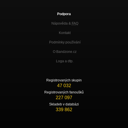
Podpora
Nápověda &
FAQ
Kontakt
Podmínky používání
O Bandzone.cz
Loga a dtp.
Registrovaných skupin
47 032
Registrovaných fanoušků
227 097
Skladeb v databázi
339 862