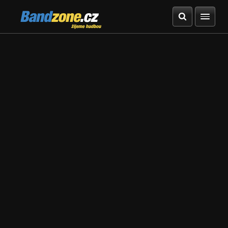
Bandzone.cz
žijeme hudbou