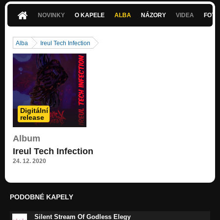
NOVINKY
O KAPELE
ALBA
NÁZORY
VIDEA
FOTK
Alba
Ireul Tech Infection
Digitální
release
Album
Ireul Tech Infection
24. 12. 2020
PODOBNÉ KAPELY
Silent Stream Of Godless Elegy