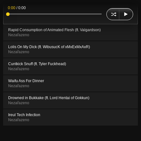
0:00
/
0:00
Rapid Consumption of Animated Flesh (ft. Valgardson)
Nezařazeno
Lolis On My Dick (ft. WibusucK of xMxExMxAxR)
Nezařazeno
Cuntkick Snuff (ft. Tyler Fuckhead)
Nezařazeno
Waifu Ass For Dinner
Nezařazeno
Drowned in Bukkake (ft. Lord Hentai of Gokkun)
Nezařazeno
Ireul Tech Infection
Nezařazeno