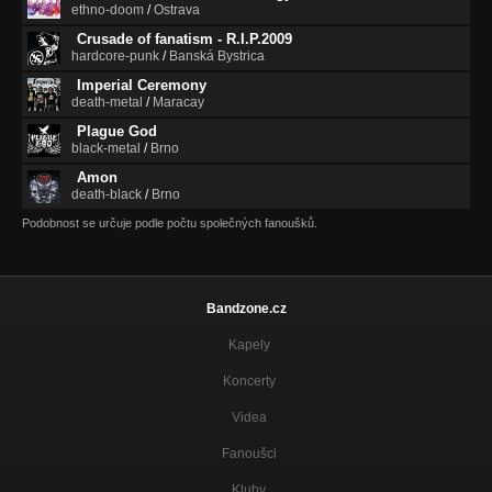
ethno-doom
/
Ostrava
Crusade of fanatism - R.I.P.2009
hardcore-punk
/
Banská Bystrica
Imperial Ceremony
death-metal
/
Maracay
Plague God
black-metal
/
Brno
Amon
death-black
/
Brno
Podobnost se určuje podle počtu společných fanoušků.
Bandzone.cz
Kapely
Koncerty
Videa
Fanoušci
Kluby