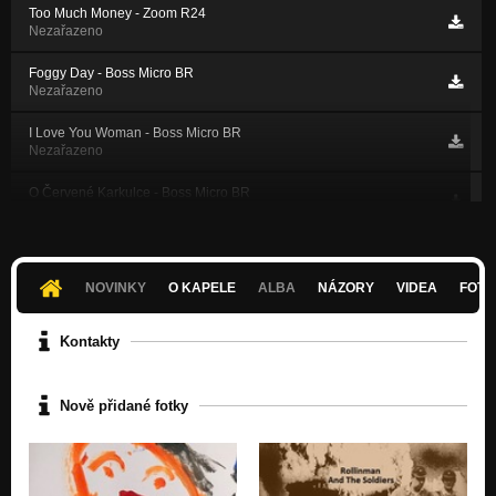
Too Much Money - Zoom R24
Nezařazeno
Foggy Day - Boss Micro BR
Nezařazeno
I Love You Woman - Boss Micro BR
Nezařazeno
O Červené Karkulce - Boss Micro BR
Nezařazeno
Červená Karkulka na Havaji - Boss Micro BR
Nezařazeno
NOVINKY
O KAPELE
ALBA
NÁZORY
VIDEA
FOTK
Sweet Little Sixty - Boss Micro BR
Nezařazeno
Kontakty
Ráno když vstávám - Boss Micro BR
Nezařazeno
Nově přidané fotky
Octopus's Garden - Boss Micro BR
Nezařazeno
Love Me Do - Zoom R24