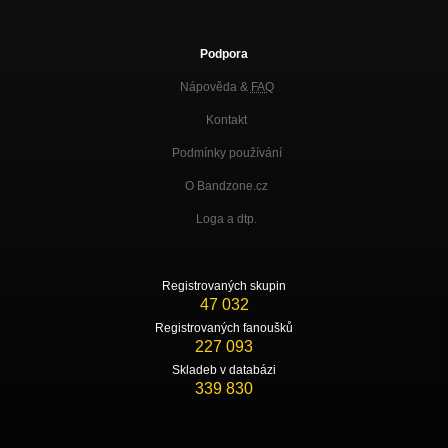
Podpora
Nápověda &
FAQ
Kontakt
Podmínky používání
O Bandzone.cz
Loga a dtp.
Registrovaných skupin
47 032
Registrovaných fanoušků
227 093
Skladeb v databázi
339 830