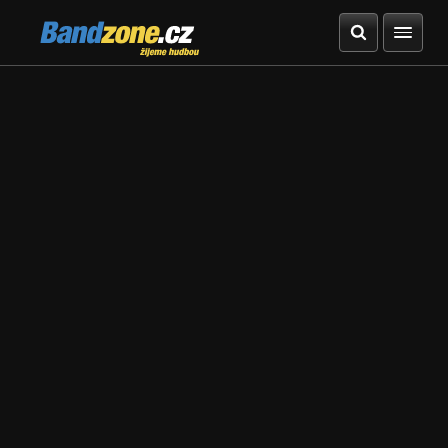
Bandzone.cz
žijeme hudbou