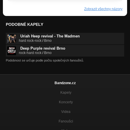
Zobrazit všechny názory
PODOBNÉ KAPELY
Uriah Heep revival - The Madmen
hard rock-rock
/
Brno
Deep Purple revival Brno
rock-hard rock
/
Brno
Podobnost se určuje podle počtu společných fanoušků.
Bandzone.cz
Kapely
Koncerty
Videa
Fanoušci