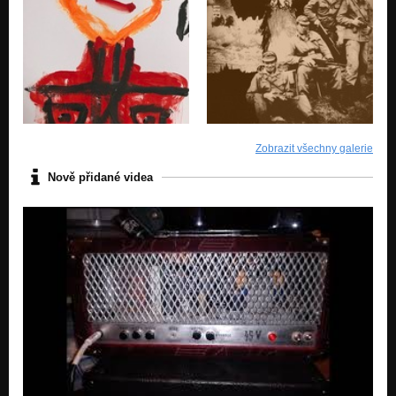
Nezařazeno
Need Your Love So Bad - Zoom R24
Nezařazeno
Puzzle Blues - Zoom R24
Nezařazeno
Muffin Jam (doprovod YTB) - Zoom R24
Zobrazit všechny galerie
Nezařazeno
Nově přidané videa
Manic Depression - Boss Micro BR
Nezařazeno
Oh Well - Boss Micro BR
Nezařazeno
Got a Good Mind To Give Up Living - Boss Micro BR
Nezařazeno
While My Guitar Gently Weeps - Boss Micro BR
Nezařazeno
I Want You (Shes So Heavy) - Zoom R24
Nezařazeno