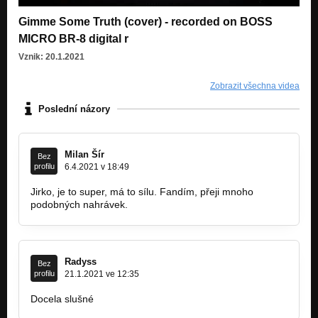
Gimme Some Truth (cover) - recorded on BOSS
Gimme Some Truth - Boss Micro BR
Nezařazeno
MICRO BR-8 digital r
Vznik: 20.1.2021
Love - Boss Micro BR
Nezařazeno
Zobrazit všechna videa
Id Love To Change The World - Boss Micro BR
Poslední názory
Nezařazeno
Summertime kareoke - Zoom R24
Nezařazeno
Milan Šír
Bez
profilu
6.4.2021 v 18:49
Heart Of Gold - Boss Micro BR
Nezařazeno
Jirko, je to super, má to sílu. Fandím, přeji mnoho
podobných nahrávek.
All The Tired Horses In The Sun - Boss Micro BR
Nezařazeno
Have You Ever Seen The Rain - Zoom R 24
Radyss
Bez
Nezařazeno
profilu
21.1.2021 ve 12:35
Docela slušné