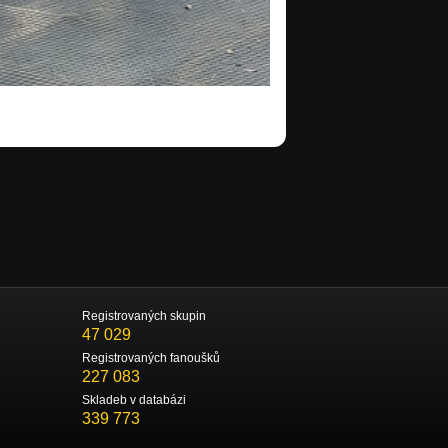
Registrovaných skupin
47 029
Registrovaných fanoušků
227 083
Skladeb v databázi
339 773