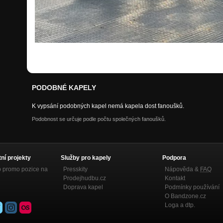
PODOBNÉ KAPELY
K vypsání podobných kapel nemá kapela dost fanoušků.
Podobnost se určuje podle počtu společných fanoušků.
tní projekty
Služby pro kapely
Podpora
p promo pozice na
Presskity
Nápověda &
FAQ
Prodejhudbu.cz
Kontakt
Doprava kapel
Podmínky používání
O Bandzone.cz
Loga a dtp.