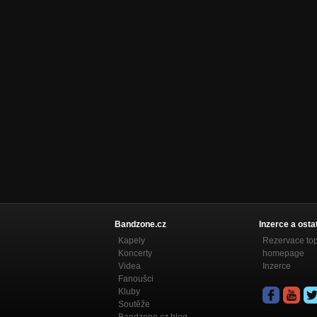
Bandzone.cz
Inzerce a osta
Kapely
Rezervace to
Koncerty
homepage
Videa
Inzerce
Fanoušci
Kluby
Soutěže
Bandzone.cz blog