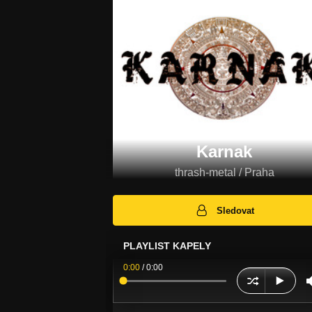
Karnak
thrash-metal / Praha
Sledovat
PLAYLIST KAPELY
0:00
/
0:00