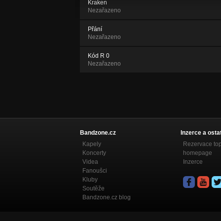
Kraken
Nezařazeno
Přání
Nezařazeno
Kód R 0
Nezařazeno
Bandzone.cz
Inzerce a osta
Kapely
Rezervace to
Koncerty
homepage
Videa
Inzerce
Fanoušci
Kluby
Soutěže
Bandzone.cz blog