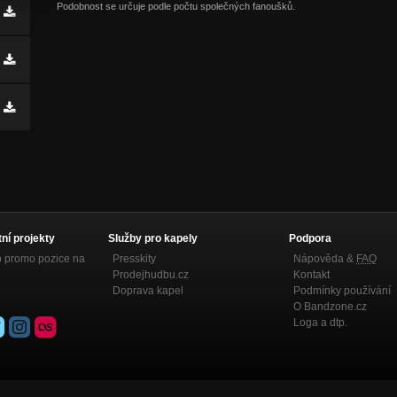
Podobnost se určuje podle počtu společných fanoušků.
tní projekty
Služby pro kapely
Podpora
p promo pozice na
Presskity
Nápověda &
FAQ
Prodejhudbu.cz
Kontakt
Doprava kapel
Podmínky používání
O Bandzone.cz
Loga a dtp.