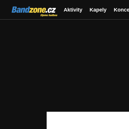
Bandzone.cz
Aktivity
Kapely
Konce
žijeme hudbou