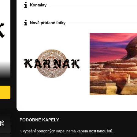
Kontakty
Nově přidané fotky
PODOBNÉ KAPELY
K vypsání podobných kapel nemá kapela dost fanoušků.