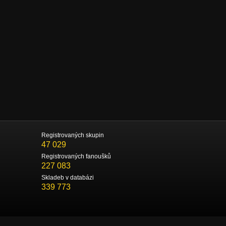
Registrovaných skupin
47 029
Registrovaných fanoušků
227 083
Skladeb v databázi
339 773