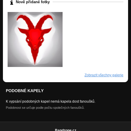
Nově přidané fotky
Zobrazit všechny galerie
PODOBNÉ KAPELY
K vypsání podobných kapel nemá kapela dost fanoušků.
Podobnost se určuje podle počtu společných fanoušků.
Bandzone.cz