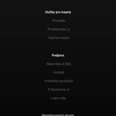
Služby pro kapely
Presskity
Prodejhudbu.cz
Doprava kapel
Podpora
Nápověda &
FAQ
Kontakt
Podmínky používání
O Bandzone.cz
Loga a dtp.
Registrovaných skupin