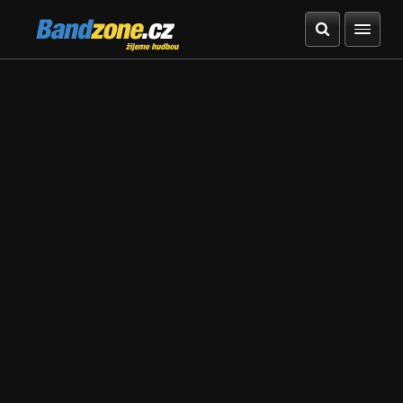
Bandzone.cz
žijeme hudbou