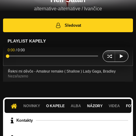
alternative-alternative / Ivančice
Sledovat
PLAYLIST KAPELY
0:00
/
0:00
Řekni mi děvče - Amateur remake ( Shallow ) Lady Gaga, Bradley
Nezařazeno
NOVINKY
O KAPELE
ALBA
NÁZORY
VIDEA
FOTK
Kontakty