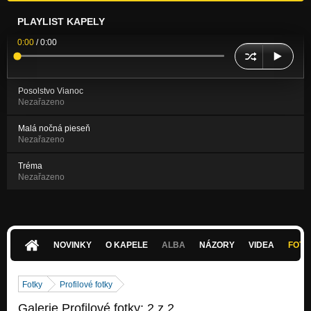
PLAYLIST KAPELY
0:00
/
0:00
Posolstvo Vianoc
Nezařazeno
Malá nočná pieseň
Nezařazeno
Tréma
Nezařazeno
NOVINKY
O KAPELE
ALBA
NÁZORY
VIDEA
FOTK
Fotky
Profilové fotky
Galerie Profilové fotky: 2 z 2