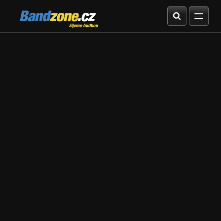
Bandzone.cz
žijeme hudbou