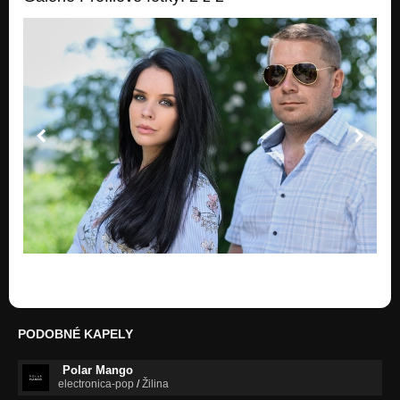
PODOBNÉ KAPELY
Polar Mango
electronica-pop
/
Žilina