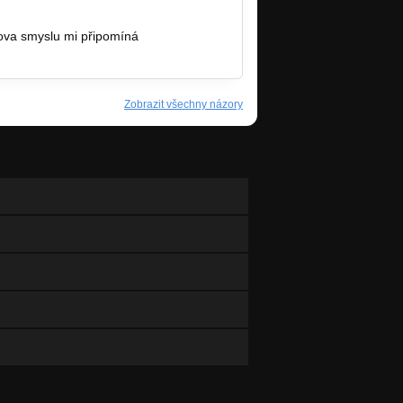
lova smyslu mi připomíná
Zobrazit všechny názory