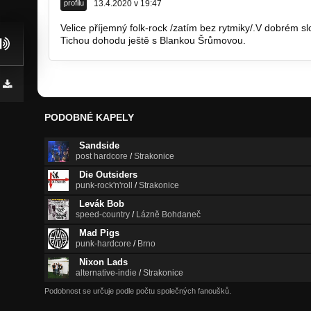
profilu
13.4.2020 v 19:47
Velice příjemný folk-rock /zatím bez rytmiky/.V dobrém s
Tichou dohodu ještě s Blankou Šrůmovou.
PODOBNÉ KAPELY
Sandside
post hardcore
/
Strakonice
Die Outsiders
punk-rock'n'roll
/
Strakonice
Levák Bob
speed-country
/
Lázně Bohdaneč
Mad Pigs
punk-hardcore
/
Brno
Nixon Lads
alternative-indie
/
Strakonice
Podobnost se určuje podle počtu společných fanoušků.