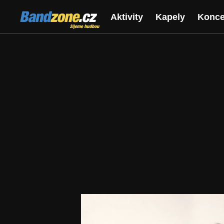
Bandzone.cz
Aktivity
Kapely
Konce
žijeme hudbou