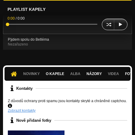
PLAYLIST KAPELY
0:00
/
0:00
P)jdem spolu do Betléma
Nezařazeno
NOVINKY
O KAPELE
ALBA
NÁZORY
VIDEA
FOTK
Kontakty
Z důvodů ochrany proti spamu jsou kontakty skryté a chráněné captchou.
Zobrazit kontakty
Nově přidané fotky