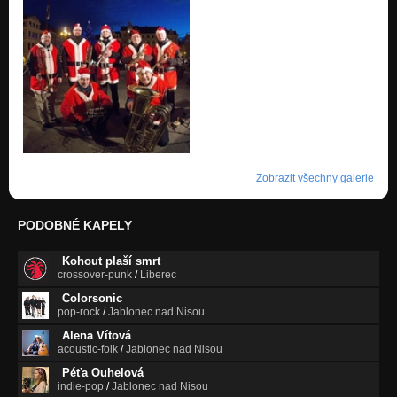
Zobrazit všechny galerie
PODOBNÉ KAPELY
Kohout plaší smrt
crossover-punk
/
Liberec
Colorsonic
pop-rock
/
Jablonec nad Nisou
Alena Vítová
acoustic-folk
/
Jablonec nad Nisou
Péťa Ouhelová
indie-pop
/
Jablonec nad Nisou