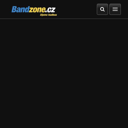
Bandzone.cz
žijeme hudbou