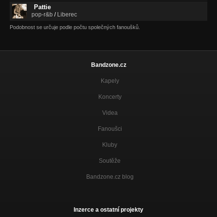
Pattie
pop-r&b
/
Liberec
Podobnost se určuje podle počtu společných fanoušků.
Bandzone.cz
Kapely
Koncerty
Videa
Fanoušci
Kluby
Soutěže
Bandzone.cz blog
Inzerce a ostatní projekty