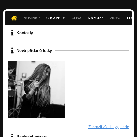
NOVINKY
O KAPELE
ALBA
NÁZORY
VIDEA
FOTK
Kontakty
Nově přidané fotky
Zobrazit všechny galerie
Poslední názory