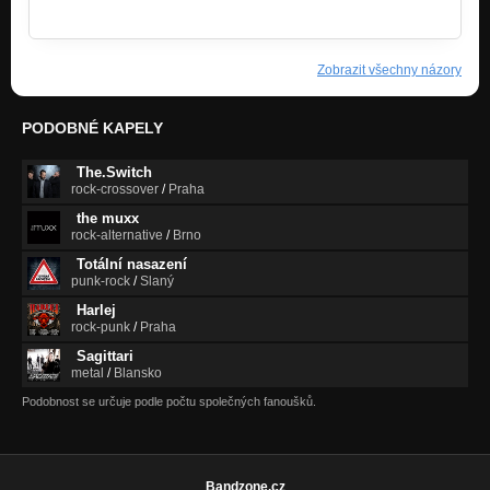
kobza.mato@gmail.com
Zobrazit všechny názory
PODOBNÉ KAPELY
The.Switch
rock-crossover
/
Praha
the muxx
rock-alternative
/
Brno
Totální nasazení
punk-rock
/
Slaný
Harlej
rock-punk
/
Praha
Sagittari
metal
/
Blansko
Podobnost se určuje podle počtu společných fanoušků.
Bandzone.cz