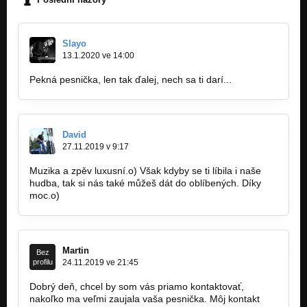
Slayo
13.1.2020 ve 14:00
Pekná pesnička, len tak ďalej, nech sa ti darí...
David
27.11.2019 v 9:17
Muzika a zpěv luxusní.o) Však kdyby se ti líbila i naše
hudba, tak si nás také můžeš dát do oblíbených. Díky
moc.o)
https://bandzone.cz/_108936
Martin
Bez
profilu
24.11.2019 ve 21:45
Dobrý deň, chcel by som vás priamo kontaktovať,
nakoľko ma veľmi zaujala vaša pesnička. Môj kontakt