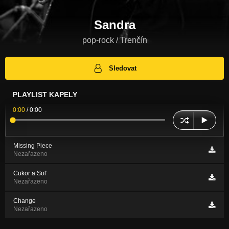
Sandra
pop-rock / Trenčín
Sledovat
PLAYLIST KAPELY
0:00
/
0:00
Missing Piece
Nezařazeno
Cukor a Soľ
Nezařazeno
Change
Nezařazeno