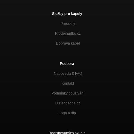
Služby pro kapely
Presskity
Prodejhudbu.cz
Doprava kapel
Podpora
Nápověda &
FAQ
Kontakt
Podmínky používání
O Bandzone.cz
Loga a dtp.
Registrovaných skupin