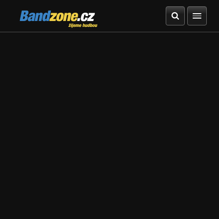
Bandzone.cz
žijeme hudbou