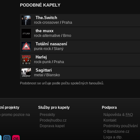
PODOBNÉ KAPELY
The.Switch
rock-crossover
/
Praha
the muxx
rock-alternative
/
Brno
Totální nasazení
punk-rock
/
Slaný
Harlej
rock-punk
/
Praha
Sagittari
metal
/
Blansko
Podobnost se určuje podle počtu společných fanoušků.
tní projekty
Služby pro kapely
Podpora
p promo pozice na
Presskity
Nápověda &
FAQ
Prodejhudbu.cz
Kontakt
Doprava kapel
Podmínky používání
O Bandzone.cz
Loga a dtp.