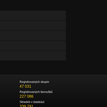
Registrovaných skupin
47 031
Registrovaných fanoušků
227 086
Skladeb v databázi
339 791