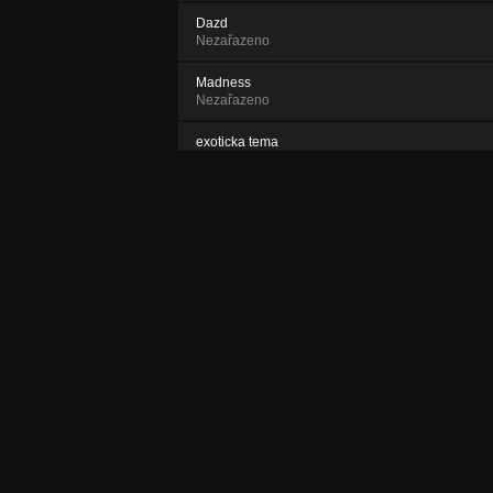
Dazd
Nezařazeno
Madness
Nezařazeno
exoticka tema
Nezařazeno
one night
Nezařazeno