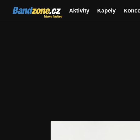
Bandzone.cz
Aktivity
Kapely
Konce
žijeme hudbou