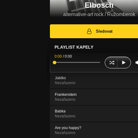
Elbosch
alternative-art rock / Ružomberok
Sledovat
PLAYLIST KAPELY
0:00
/
0:00
Jablko
Nezařazeno
Frankenstein
Nezařazeno
Babka
Nezařazeno
Are you happy?
Nezařazeno