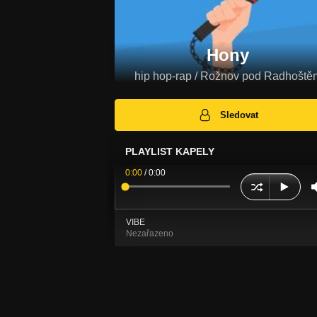
Hony
hip hop-rap / Rožnov pod Radhoště
Sledovat
PLAYLIST KAPELY
0:00
/
0:00
VIBE
Nezařazeno