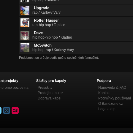
hip hop
/
Jihlava
Upgrade
rap
/
Karlovy Vary
Roller Husser
rap-hip hop
/
Teplice
Dave
hip hop-hip hop
/
Kladno
McSwitch
hip hop-rap
/
Karlovy Vary
Podobnost se určuje podle počtu společných fanoušků.
tní projekty
Služby pro kapely
Podpora
p promo pozice na
Presskity
Nápověda &
FAQ
Prodejhudbu.cz
Kontakt
Doprava kapel
Podmínky používání
O Bandzone.cz
Loga a dtp.