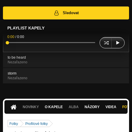
Sledovat
PLAYLIST KAPELY
0:00
/
0:00
to be heard
Nezařazeno
storm
Nezařazeno
NOVINKY
O KAPELE
ALBA
NÁZORY
VIDEA
FOTK
Fotky
Profilové fotky