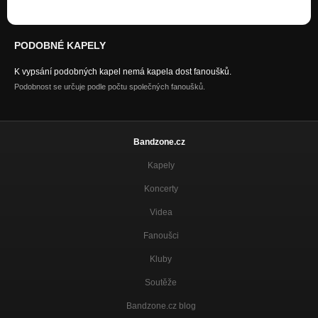
PODOBNÉ KAPELY
K vypsání podobných kapel nemá kapela dost fanoušků.
Podobnost se určuje podle počtu společných fanoušků.
Bandzone.cz
Kapely
Koncerty
Videa
Fanoušci
Kluby
Soutěže
Bandzone.cz blog