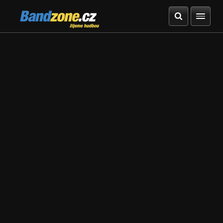
Bandzone.cz
žijeme hudbou