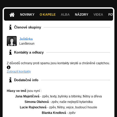
NOVINKY
O KAPELE
ALBA
NÁZORY
VIDEA
FOTK
Členové skupiny
Ještěrka
Lanškroun
Kontakty a odkazy
Z důvodů ochrany proti spamu jsou kontakty skryté a chráněné captchou.
Zobrazit kontakty
Dodatečné info
Hlasy ve tmě
jsou nyní :
Jana Majetičová
- zpěv, texty, bylinky a blbinky, flétny a dřeva
Simona Olahová
- zpěv, naše nejlepší kytaristka
Lucie Rajnochová
- zpěv, flétny, vejce, budoucí housle
Blanka Knollová
- zpěv