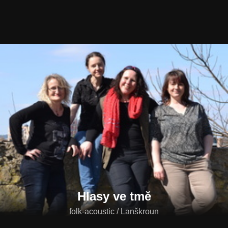
Hlasy ve tmě
folk-acoustic / Lanškroun