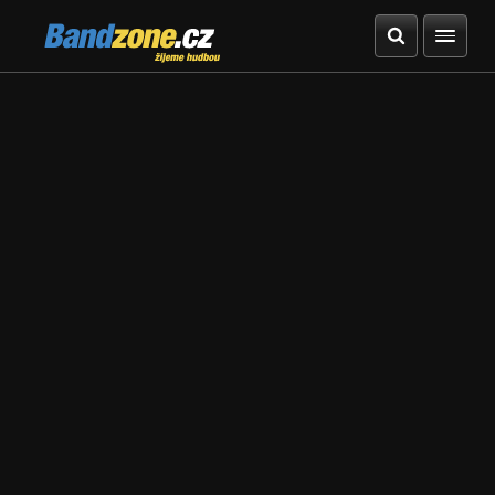
Bandzone.cz
žijeme hudbou