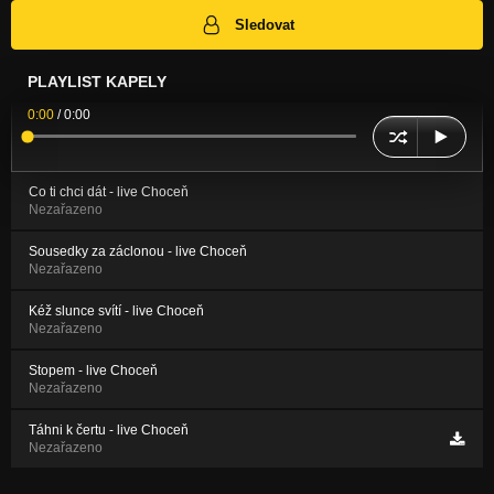
Sledovat
PLAYLIST KAPELY
0:00
/
0:00
Co ti chci dát - live Choceň
Nezařazeno
Sousedky za záclonou - live Choceň
Nezařazeno
Kéž slunce svítí - live Choceň
Nezařazeno
Stopem - live Choceň
Nezařazeno
Táhni k čertu - live Choceň
Nezařazeno