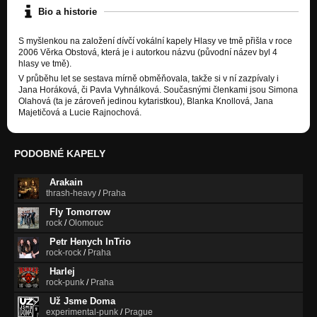
Bio a historie
S myšlenkou na založení dívčí vokální kapely Hlasy ve tmě přišla v roce
2006 Věrka Obstová, která je i autorkou názvu (původní název byl 4
hlasy ve tmě).
V průběhu let se sestava mírně obměňovala, takže si v ní zazpívaly i
Jana Horáková, či Pavla Vyhnálková. Současnými členkami jsou Simona
Olahová (ta je zároveň jedinou kytaristkou), Blanka Knollová, Jana
Majetičová a Lucie Rajnochová.
PODOBNÉ KAPELY
Arakain
thrash-heavy
/
Praha
Fly Tomorrow
rock
/
Olomouc
Petr Henych InTrio
rock-rock
/
Praha
Harlej
rock-punk
/
Praha
Už Jsme Doma
experimental-punk
/
Prague