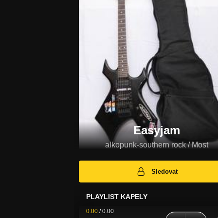
Easyjam
alkopunk-southern rock / Most
Sledovat
PLAYLIST KAPELY
0:00
/
0:00