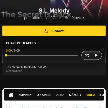
S.L Melody
pop-alternative / České Budějovice
Sledovat
PLAYLIST KAPELY
0:00
/
0:00
The Secret Is Back (PREVIEW)
Nezařazeno
NOVINKY
O KAPELE
ALBA
NÁZORY
VIDEA
FOTK