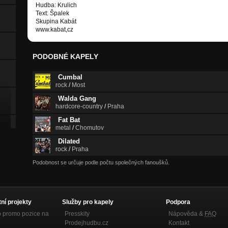
Hudba: Krulich
Text: Špalek
Skupina Kabát
www.kabat,cz
PODOBNÉ KAPELY
Cumbal
rock
/
Most
Walda Gang
hardcore-country
/
Praha
Fat Bat
metal
/
Chomutov
Dilated
rock
/
Praha
Podobnost se určuje podle počtu společných fanoušků.
tní projekty
Služby pro kapely
Podpora
p promo pozice na
Presskity
Nápověda &
FAQ
Prodejhudbu.cz
Kontakt