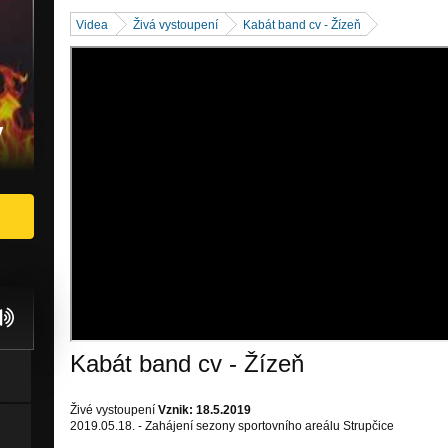
Videa
Živá vystoupení
Kabát band cv - Žízeň
v
Kabát band cv - Žízeň
Živé vystoupení
Vznik: 18.5.2019
2019.05.18. - Zahájení sezony sportovního areálu Strupčice