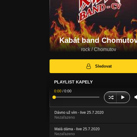
Kabát band Chomuto
rock / Chomutov
Sledovat
PLAYLIST KAPELY
0:00
/
0:00
Dávno už vím - live 25.7.2020
Nezařazeno
Malá dáma - live 25.7.2020
Nezařazeno