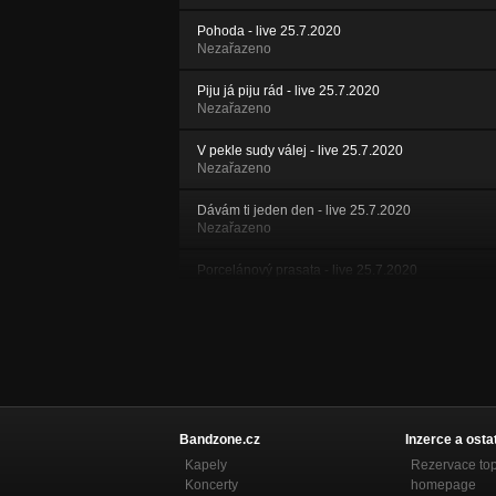
Pohoda - live 25.7.2020
Nezařazeno
Piju já piju rád - live 25.7.2020
Nezařazeno
V pekle sudy válej - live 25.7.2020
Nezařazeno
Dávám ti jeden den - live 25.7.2020
Nezařazeno
Porcelánový prasata - live 25.7.2020
Nezařazeno
Moderní děvče - live 25.7.2020
Nezařazeno
Centryfuga - mobil - live 06.2018
Nezařazeno
Bandzone.cz
Inzerce a osta
Frau Vogelrauch - mobil - live 06.2018
Kapely
Rezervace to
Nezařazeno
Koncerty
homepage