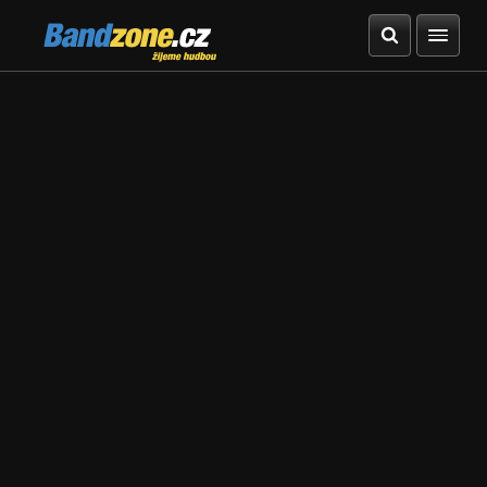
Bandzone.cz
žijeme hudbou