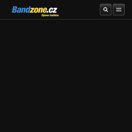
Bandzone.cz
žijeme hudbou