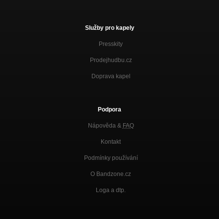
Služby pro kapely
Presskity
Prodejhudbu.cz
Doprava kapel
Podpora
Nápověda &
FAQ
Kontakt
Podmínky používání
O Bandzone.cz
Loga a dtp.