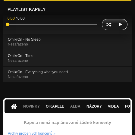
PLAYLIST KAPELY
0:00
/
0:00
OmikrOn - No Sleep
Nezařazeno
OmikrOn - Time
Nezařazeno
OmikrOn - Everything what you need
Nezařazeno
NOVINKY
O KAPELE
ALBA
NÁZORY
VIDEA
FOTK
Kapela nemá naplánované žádné koncerty
Archiv proběhlých koncertů
»