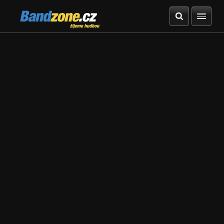
Bandzone.cz
žijeme hudbou