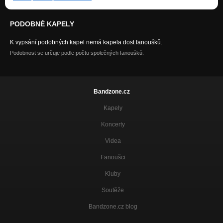
PODOBNÉ KAPELY
K vypsání podobných kapel nemá kapela dost fanoušků.
Podobnost se určuje podle počtu společných fanoušků.
Bandzone.cz
Kapely
Koncerty
Videa
Fanoušci
Kluby
Soutěže
Bandzone.cz blog