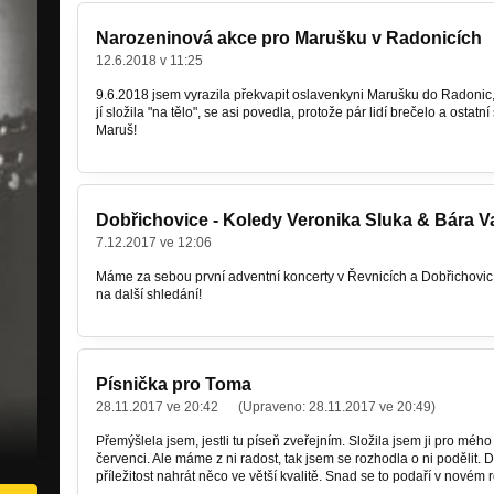
Narozeninová akce pro Marušku v Radonicích
12.6.2018 v 11:25
9.6.2018 jsem vyrazila překvapit oslavenkyni Marušku do Radonic, 
jí složila "na tělo", se asi povedla, protože pár lidí brečelo a ostat
Maruš!
Dobřichovice - Koledy Veronika Sluka & Bára V
7.12.2017 ve 12:06
Máme za sebou první adventní koncerty v Řevnicích a Dobřichovic
na další shledání!
Písnička pro Toma
28.11.2017 ve 20:42
(Upraveno:
28.11.2017 ve 20:49
)
Přemýšlela jsem, jestli tu píseň zveřejním. Složila jsem ji pro mého 
červenci. Ale máme z ni radost, tak jsem se rozhodla o ni podělit. 
příležitost nahrát něco ve větší kvalitě. Snad se to podaří v novém r