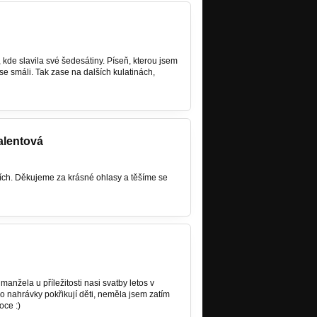
kde slavila své šedesátiny. Píseň, kterou jsem
ní se smáli. Tak zase na dalších kulatinách,
alentová
ích. Děkujeme za krásné ohlasy a těšíme se
manžela u příležitosti nasi svatby letos v
Do nahrávky pokřikují děti, neměla jsem zatím
oce :)