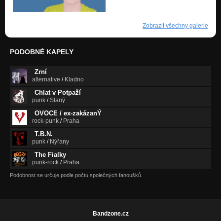
Zobrazit všechny galerie
PODOBNÉ KAPELY
Zrní
alternative
/
Kladno
Chlat v Potpaží
punk
/
Slaný
OVOCE / ex-zakázanÝ
rock-punk
/
Praha
T.B.N.
punk
/
Nýřany
The Fialky
punk-rock
/
Praha
Podobnost se určuje podle počtu společných fanoušků.
Bandzone.cz