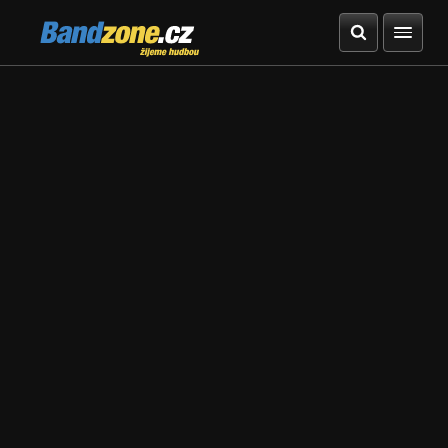
Bandzone.cz
žijeme hudbou