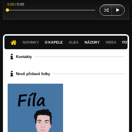
0:00
/
0:00
NOVINKY
O KAPELE
ALBA
NÁZORY
VIDEA
FOTK
Kontakty
Nově přidané fotky