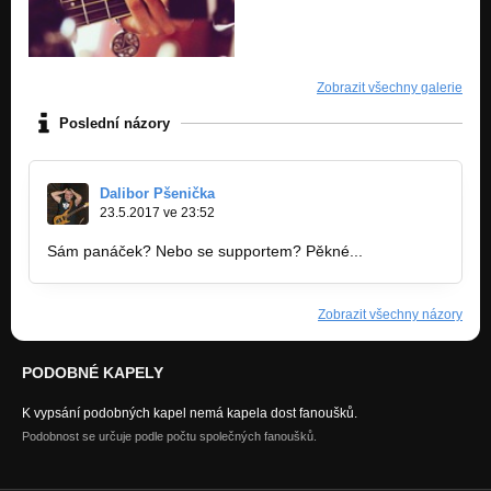
Zobrazit všechny galerie
Poslední názory
Dalibor Pšenička
23.5.2017 ve 23:52
Sám panáček? Nebo se supportem? Pěkné...
Zobrazit všechny názory
PODOBNÉ KAPELY
K vypsání podobných kapel nemá kapela dost fanoušků.
Podobnost se určuje podle počtu společných fanoušků.