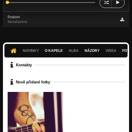
Podzim
Nezařazeno
NOVINKY
O KAPELE
ALBA
NÁZORY
VIDEA
FOTK
Kontakty
Nově přidané fotky