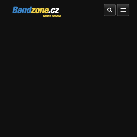
Bandzone.cz
žijeme hudbou