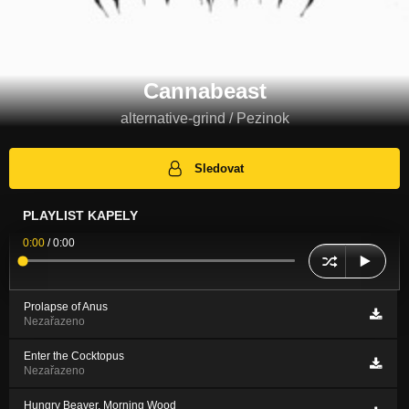
Cannabeast
alternative-grind / Pezinok
Sledovat
PLAYLIST KAPELY
0:00
/
0:00
Prolapse of Anus
Nezařazeno
Enter the Cocktopus
Nezařazeno
Hungry Beaver, Morning Wood