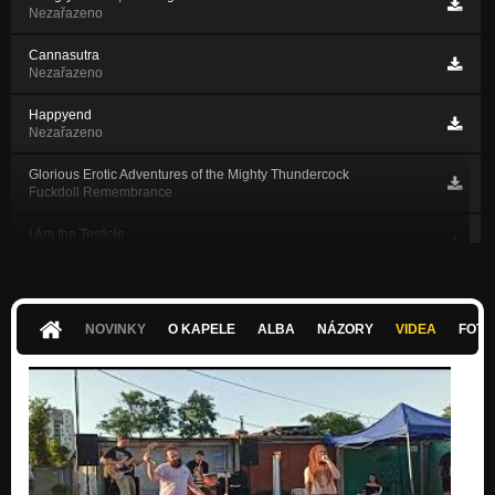
Nezařazeno
Cannasutra
Nezařazeno
Happyend
Nezařazeno
Glorious Erotic Adventures of the Mighty Thundercock
Fuckdoll Remembrance
I Am the Testicle
Fuckdoll Remembrance
Toxic Sperm
Fuckdoll Remembrance
NOVINKY
O KAPELE
ALBA
NÁZORY
VIDEA
FOTK
When a Priest Fucks a Pederast Is Born
Fuckdoll Remembrance
Nipples
Nezařazeno
Black Hole
Nezařazeno