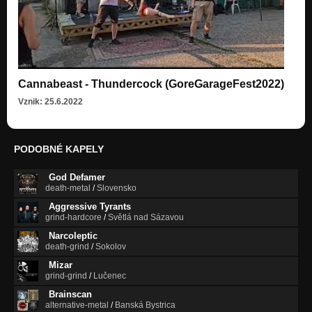
Cannabeast - Thundercock (GoreGarageFest2022)
Vznik: 25.6.2022
PODOBNÉ KAPELY
God Defamer
death-metal
/
Slovensko
Aggressive Tyrants
grind-hardcore
/
Světlá nad Sázavou
Narcoleptic
death-grind
/
Sokolov
Mizar
grind-grind
/
Lučenec
Brainscan
alternative-metal
/
Banská Bystrica