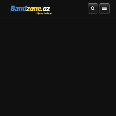
Bandzone.cz
žijeme hudbou