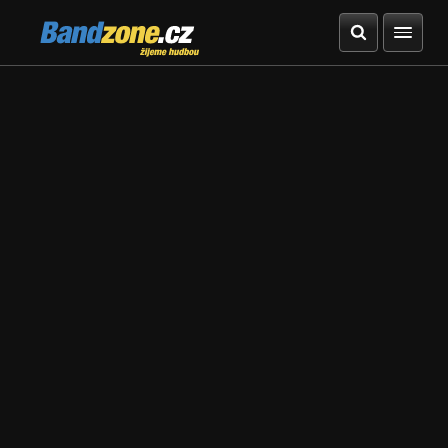
Bandzone.cz
žijeme hudbou