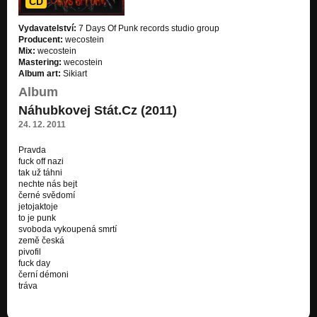
CD
Blíž k prdeli
Vydavatelství:
7 Days Of Punk records studio group
Blíž k prdeli (2014)
Producent:
wecostein
Mix:
wecostein
I'm A Junkie
Mastering:
wecostein
Blíž k prdeli (2014)
Album art:
Sikiart
Album
215a (§ domácí násilí)
Náhubkovej Stát.Cz (2011)
Blíž k prdeli (2014)
24. 12. 2011
starý dobrý časy II
Blíž k prdeli (2014)
Pravda
fuck off nazi
tak už táhni
jednou příjde konec
nechte nás bejt
Blíž k prdeli (2014)
černé svědomí
jetojaktoje
Punk´s Not Dead
to je punk
Blíž k prdeli (2014)
svoboda vykoupená smrtí
země česká
mámo promiň
pivofil
Blíž k prdeli (2014)
fuck day
černí démoni
tráva
01 zkurvenej systém
Zkurvenej Systém _ Happy New Year (2013)