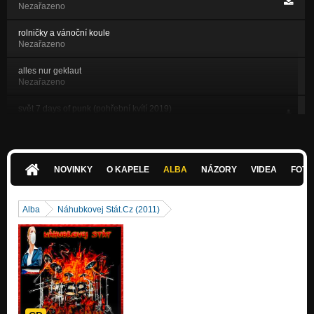
Nezařazeno
rolničky a vánoční koule
Nezařazeno
alles nur geklaut
Nezařazeno
svět 7 days of punk (pohřební kvítí 2019)
Nezařazeno
7 Days Of Punk - vatikán (pohřební kvítí 2019)
Nezařazeno
NOVINKY
O KAPELE
ALBA
NÁZORY
VIDEA
FOTK
nic nekončí _ cd Pohřební kvítí
Nezařazeno
Alba
Náhubkovej Stát.Cz (2011)
konečný řešení -CD konečný řešení
Nezařazeno
Českej Ráj -CD kunda tady ,kunda tam
Nezařazeno
nejsi sám ,jsi punk ! -CD kunda tady ,kunda tam
Nezařazeno