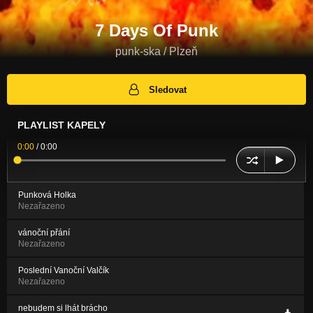
7 Days Of Punk
punk-ska / Plzeň
Sledovat
PLAYLIST KAPELY
0:00
/
0:00
Punková Holka
Nezařazeno
vánoční přání
Nezařazeno
Poslední Vanoční Valčík
Nezařazeno
nebudem si lhát brácho