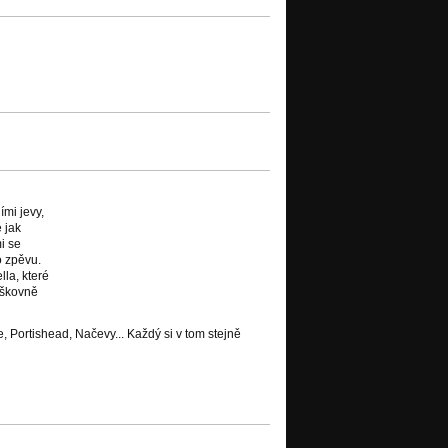
ími jevy,
 jak
i se
o zpěvu.
la, které
aškovně
 Portishead, Načevy... Každý si v tom stejně