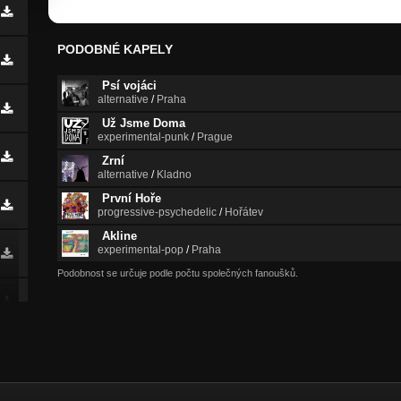
PODOBNÉ KAPELY
Psí vojáci
alternative
/
Praha
Už Jsme Doma
experimental-punk
/
Prague
Zrní
alternative
/
Kladno
První Hoře
progressive-psychedelic
/
Hořátev
Akline
experimental-pop
/
Praha
Podobnost se určuje podle počtu společných fanoušků.