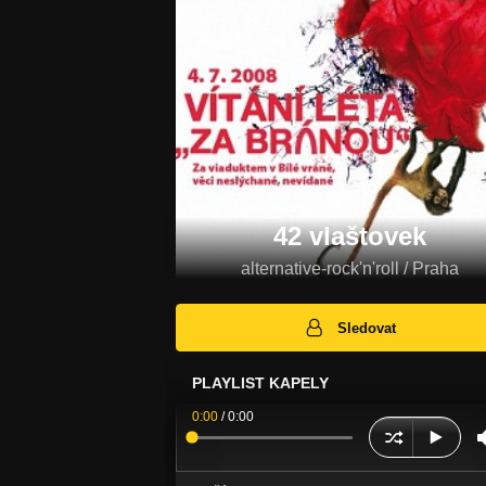
42 vlaštovek
alternative-rock'n'roll / Praha
Sledovat
PLAYLIST KAPELY
0:00
/
0:00