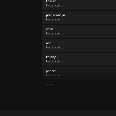
tidlišák
Nezařazeno
praha-londýn
Nezařazeno
vorel
Nezařazeno
ann
Nezařazeno
kořeny
Nezařazeno
podzim
Nezařazeno
pocit
Nezařazeno
bahno
Nezařazeno
můra