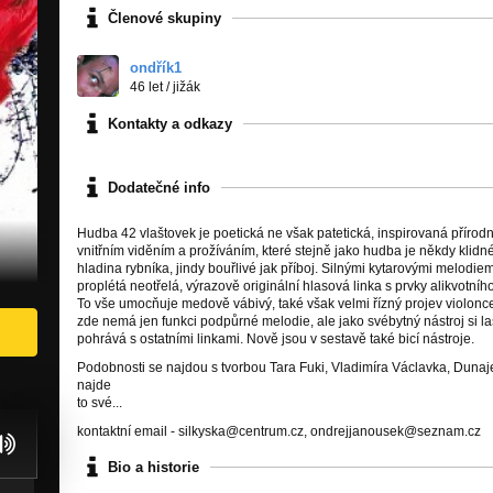
Členové skupiny
ondřík1
46 let
/
jižák
Kontakty a odkazy
Dodatečné info
Hudba 42 vlaštovek je poetická ne však patetická, inspirovaná přírodn
vnitřním viděním a prožíváním, které stejně jako hudba je někdy klidné
hladina rybníka, jindy bouřlivé jak příboj. Silnými kytarovými melodiem
proplétá neotřelá, výrazově originální hlasová linka s prvky alikvotníh
To vše umocňuje medově vábivý, také však velmi řízný projev violoncel
zde nemá jen funkci podpůrné melodie, ale jako svébytný nástroj si l
pohrává s ostatními linkami. Nově jsou v sestavě také bicí nástroje.
Podobnosti se najdou s tvorbou Tara Fuki, Vladimíra Václavka, Dunaje,
najde
to své...
kontaktní email - silkyska@centrum.cz, ondrejjanousek@seznam.cz
Bio a historie