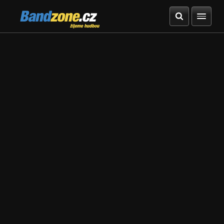
Bandzone.cz
žijeme hudbou