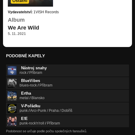
Ostatní
Vydavatelství:
1VISH Records
Album
We Are Wild
5. 11. 2021
PODOBNÉ KAPELY
Nástroj snahy
rock
/
Příbram
BlueVibes
blues-rock
/
Příbram
Ertha
metal
/
Blansko
V-Pořádku
punk
/
Arci-Punk / Praha / Dobříš
E!E
punk-rock'n'roll
/
Příbram
Podobnost se určuje podle počtu společných fanoušků.