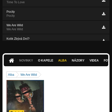
Time To Love
Pocity
Pocity
We Are Wild
We Are Wild
Kolik Zbývá Dní?
Kolik Zbývá Dní?
NOVINKY
O KAPELE
ALBA
NÁZORY
VIDEA
FOTK
Alba
We Are Wild