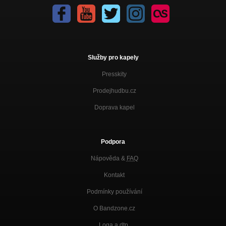
Služby pro kapely
Presskity
Prodejhudbu.cz
Doprava kapel
Podpora
Nápověda &
FAQ
Kontakt
Podmínky používání
O Bandzone.cz
Loga a dtp.