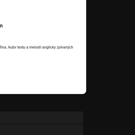
m
ttp://www.zeronumberone.cz/?file_id=1
řina. Autor textu a melodií anglicky zpívaných