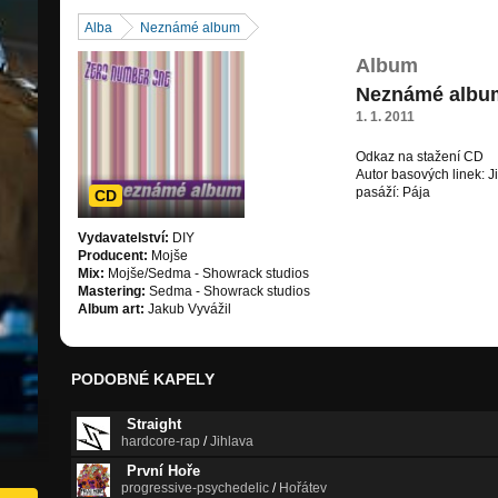
Alba
Neznámé album
Album
Neznámé albu
1. 1. 2011
Odkaz na stažení CD
h
Autor basových linek: Ji
pasáží: Pája
CD
Vydavatelství:
DIY
Producent:
Mojše
Mix:
Mojše/Sedma - Showrack studios
Mastering:
Sedma - Showrack studios
Album art:
Jakub Vyvážil
PODOBNÉ KAPELY
Straight
hardcore-rap
/
Jihlava
První Hoře
progressive-psychedelic
/
Hořátev