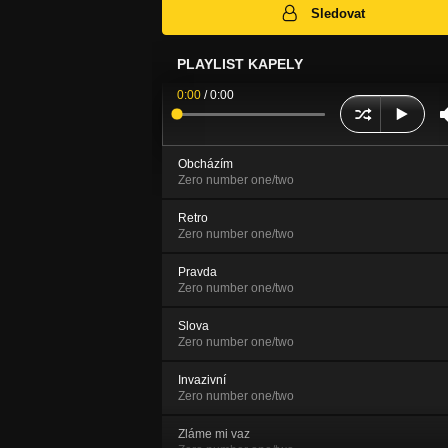
Sledovat
PLAYLIST KAPELY
0:00
/
0:00
Obcházím
Zero number one/two
Retro
Zero number one/two
Pravda
Zero number one/two
Slova
Zero number one/two
Invazivní
Zero number one/two
Zláme mi vaz